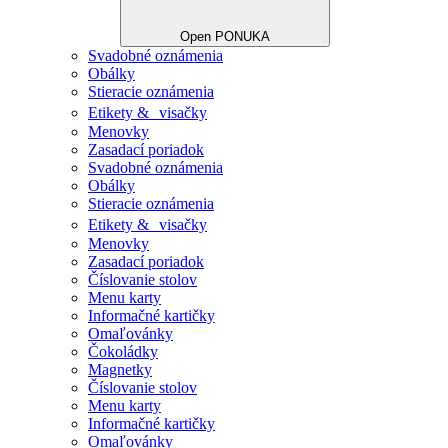
Open PONUKA
Svadobné oznámenia
Obálky
Stieracie oznámenia
Etikety & visačky
Menovky
Zasadací poriadok
Svadobné oznámenia
Obálky
Stieracie oznámenia
Etikety & visačky
Menovky
Zasadací poriadok
Číslovanie stolov
Menu karty
Informačné kartičky
Omaľovánky
Čokoládky
Magnetky
Číslovanie stolov
Menu karty
Informačné kartičky
Omaľovánky