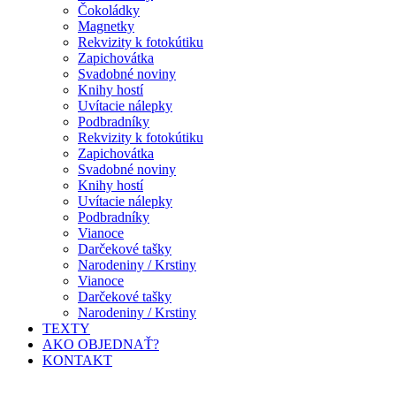
Čokoládky
Magnetky
Rekvizity k fotokútiku
Zapichovátka
Svadobné noviny
Knihy hostí
Uvítacie nálepky
Podbradníky
Rekvizity k fotokútiku
Zapichovátka
Svadobné noviny
Knihy hostí
Uvítacie nálepky
Podbradníky
Vianoce
Darčekové tašky
Narodeniny / Krstiny
Vianoce
Darčekové tašky
Narodeniny / Krstiny
TEXTY
AKO OBJEDNAŤ?
KONTAKT