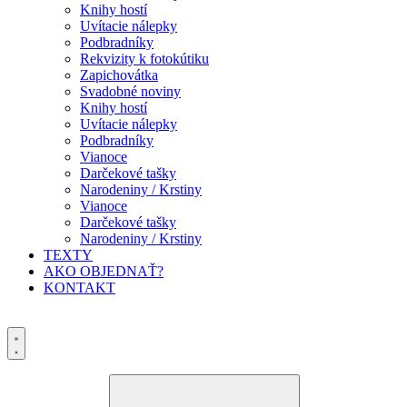
Knihy hostí
Uvítacie nálepky
Podbradníky
Rekvizity k fotokútiku
Zapichovátka
Svadobné noviny
Knihy hostí
Uvítacie nálepky
Podbradníky
Vianoce
Darčekové tašky
Narodeniny / Krstiny
Vianoce
Darčekové tašky
Narodeniny / Krstiny
TEXTY
AKO OBJEDNAŤ?
KONTAKT