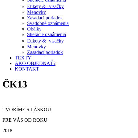
Etikety & visačky
Menovky
Zasadací poriadok
Svadobné oznámenia
Obálky
Stieracie oznámenia
Etikety & visačky
Menovky
Zasadací poriadok
TEXTY
AKO OBJEDNAŤ?
KONTAKT
ČK13
TVORÍME S LÁSKOU
PRE VÁS OD ROKU
2018