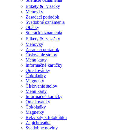
Stieracie oznámenia
Etikety & visačky
Menovky
Zasadací poriadok
Svadobné oznámenia
Obálky
Stieracie oznámenia
Etikety & visačky
Menovky
Zasadací poriadok
Číslovanie stolov
Menu karty
Informačné kartičky
Omaľovánky
Čokoládky
Magnetky
Číslovanie stolov
Menu karty
Informačné kartičky
Omaľovánky
Čokoládky
Magnetky
Rekvizity k fotokútiku
Zapichovátka
Svadobné noviny