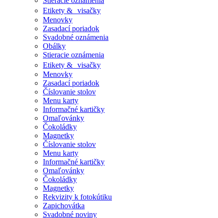
Stieracie oznámenia
Etikety & visačky
Menovky
Zasadací poriadok
Svadobné oznámenia
Obálky
Stieracie oznámenia
Etikety & visačky
Menovky
Zasadací poriadok
Číslovanie stolov
Menu karty
Informačné kartičky
Omaľovánky
Čokoládky
Magnetky
Číslovanie stolov
Menu karty
Informačné kartičky
Omaľovánky
Čokoládky
Magnetky
Rekvizity k fotokútiku
Zapichovátka
Svadobné noviny