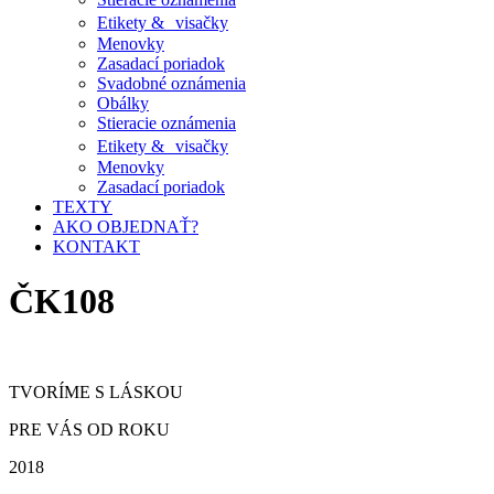
Etikety & visačky
Menovky
Zasadací poriadok
Svadobné oznámenia
Obálky
Stieracie oznámenia
Etikety & visačky
Menovky
Zasadací poriadok
TEXTY
AKO OBJEDNAŤ?
KONTAKT
ČK108
TVORÍME S LÁSKOU
PRE VÁS OD ROKU
2018