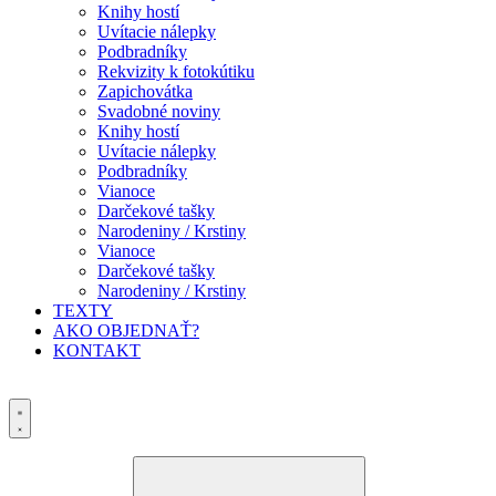
Knihy hostí
Uvítacie nálepky
Podbradníky
Rekvizity k fotokútiku
Zapichovátka
Svadobné noviny
Knihy hostí
Uvítacie nálepky
Podbradníky
Vianoce
Darčekové tašky
Narodeniny / Krstiny
Vianoce
Darčekové tašky
Narodeniny / Krstiny
TEXTY
AKO OBJEDNAŤ?
KONTAKT