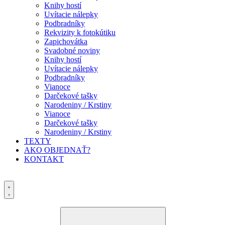
Knihy hostí
Uvítacie nálepky
Podbradníky
Rekvizity k fotokútiku
Zapichovátka
Svadobné noviny
Knihy hostí
Uvítacie nálepky
Podbradníky
Vianoce
Darčekové tašky
Narodeniny / Krstiny
Vianoce
Darčekové tašky
Narodeniny / Krstiny
TEXTY
AKO OBJEDNAŤ?
KONTAKT