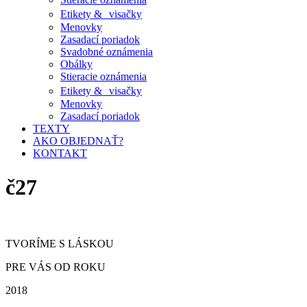
Etikety & visačky
Menovky
Zasadací poriadok
Svadobné oznámenia
Obálky
Stieracie oznámenia
Etikety & visačky
Menovky
Zasadací poriadok
TEXTY
AKO OBJEDNAŤ?
KONTAKT
č27
TVORÍME S LÁSKOU
PRE VÁS OD ROKU
2018