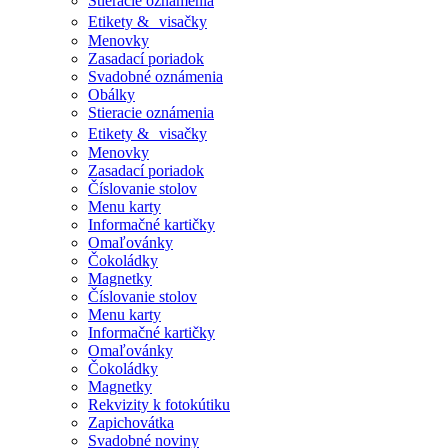
Stieracie oznámenia
Etikety & visačky
Menovky
Zasadací poriadok
Svadobné oznámenia
Obálky
Stieracie oznámenia
Etikety & visačky
Menovky
Zasadací poriadok
Číslovanie stolov
Menu karty
Informačné kartičky
Omaľovánky
Čokoládky
Magnetky
Číslovanie stolov
Menu karty
Informačné kartičky
Omaľovánky
Čokoládky
Magnetky
Rekvizity k fotokútiku
Zapichovátka
Svadobné noviny