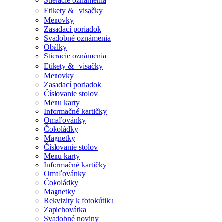
Stieracie oznámenia
Etikety & visačky
Menovky
Zasadací poriadok
Svadobné oznámenia
Obálky
Stieracie oznámenia
Etikety & visačky
Menovky
Zasadací poriadok
Číslovanie stolov
Menu karty
Informačné kartičky
Omaľovánky
Čokoládky
Magnetky
Číslovanie stolov
Menu karty
Informačné kartičky
Omaľovánky
Čokoládky
Magnetky
Rekvizity k fotokútiku
Zapichovátka
Svadobné noviny