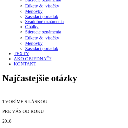
Etikety & visačky
Menovky
Zasadací poriadok
Svadobné oznámenia
Obálky
Stieracie oznámenia
Etikety & visačky
Menovky
Zasadací poriadok
TEXTY
AKO OBJEDNAŤ?
KONTAKT
Najčastejšie otázky
TVORÍME S LÁSKOU
PRE VÁS OD ROKU
2018