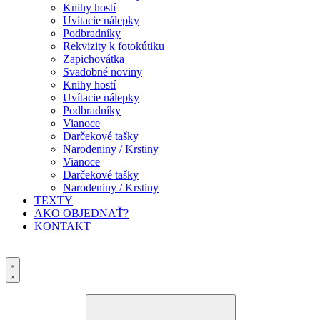
Knihy hostí
Uvítacie nálepky
Podbradníky
Rekvizity k fotokútiku
Zapichovátka
Svadobné noviny
Knihy hostí
Uvítacie nálepky
Podbradníky
Vianoce
Darčekové tašky
Narodeniny / Krstiny
Vianoce
Darčekové tašky
Narodeniny / Krstiny
TEXTY
AKO OBJEDNAŤ?
KONTAKT